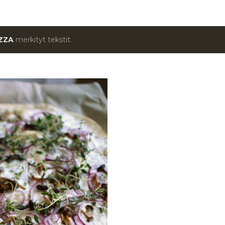
IZZA
merkityt tekstit.