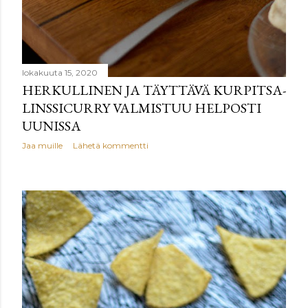
lokakuuta 15, 2020
HERKULLINEN JA TÄYTTÄVÄ KURPITSA-
LINSSICURRY VALMISTUU HELPOSTI
UUNISSA
Jaa muille
Lähetä kommentti