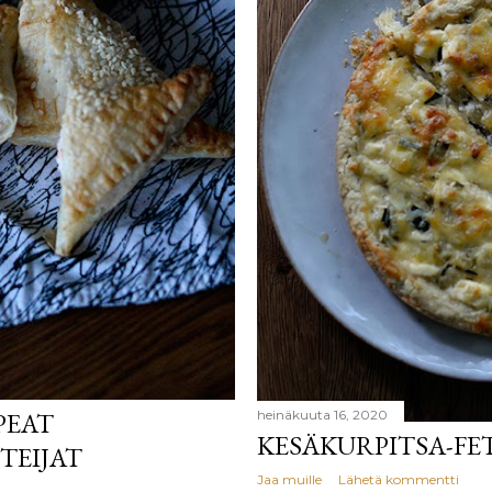
PEAT
heinäkuuta 16, 2020
KESÄKURPITSA-FE
TEIJAT
Jaa muille
Lähetä kommentti