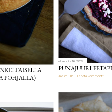
elokuuta 16, 2019
PUNAJUURI-FETAP
ANKELTAISELLA
 POHJALLA)
Jaa muille
Lähetä kommentti