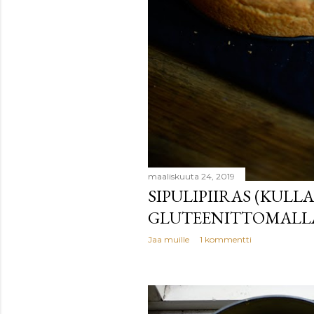
maaliskuuta 24, 2019
SIPULIPIIRAS (KULL
GLUTEENITTOMALLA
Jaa muille
1 kommentti