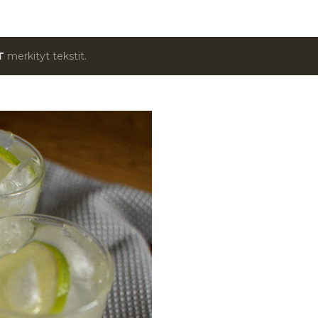
T
merkityt tekstit.