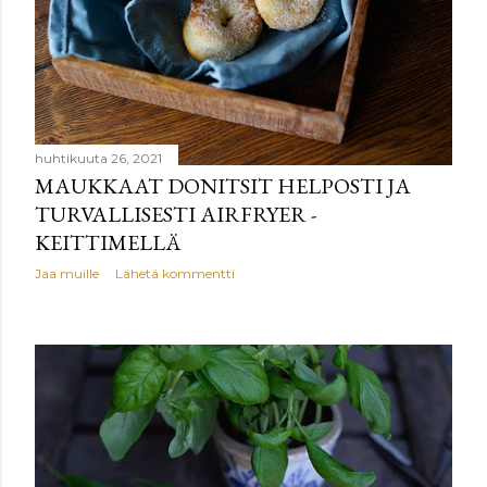
huhtikuuta 26, 2021
MAUKKAAT DONITSIT HELPOSTI JA
TURVALLISESTI AIRFRYER -
KEITTIMELLÄ
Jaa muille
Lähetä kommentti