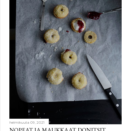
maaliskuuta 01, 2021
PARHAAT SÄMPYLÄT (HELPOSTI JA
RAPEALLA KUORELLA)
Jaa muille
Lähetä kommentti
helmikuuta 09, 2021
NOPEAT JA MAUKKAAT DONITSIT