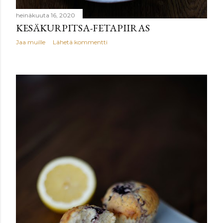
heinäkuuta 16, 2020
KESÄKURPITSA-FETAPIIRAS
Jaa muille
Lähetä kommentti