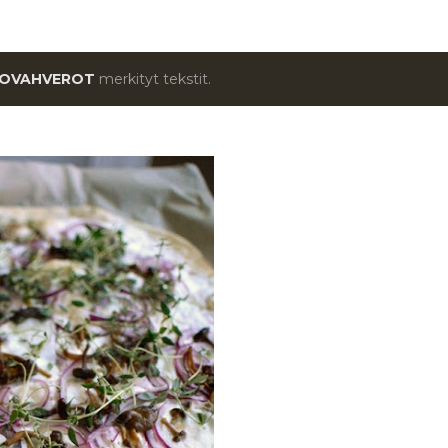
LOVAHVEROT
merkityt tekstit.