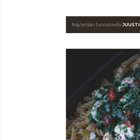
Näytetään tunnisteella
JUUST
T
e
k
s
t
i
t