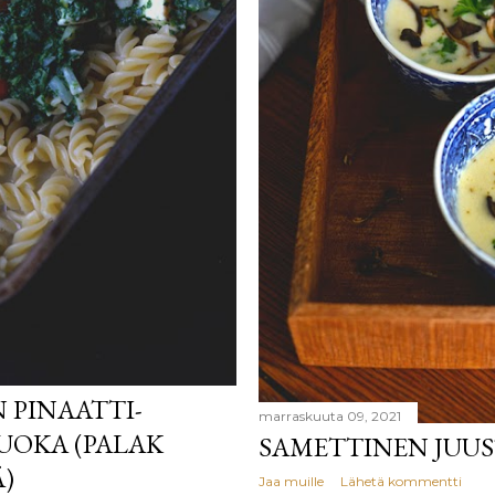
 PINAATTI-
marraskuuta 09, 2021
UOKA (PALAK
SAMETTINEN JUU
)
Jaa muille
Lähetä kommentti