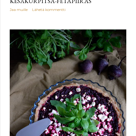
KESÄKURPITSA-FETAPIIRAS
Jaa muille
Lähetä kommentti