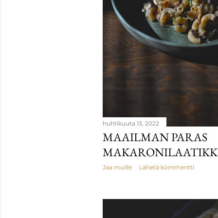
huhtikuuta 13, 2022
MAAILMAN PARAS
MAKARONILAATIK
Jaa muille
Lähetä kommentti