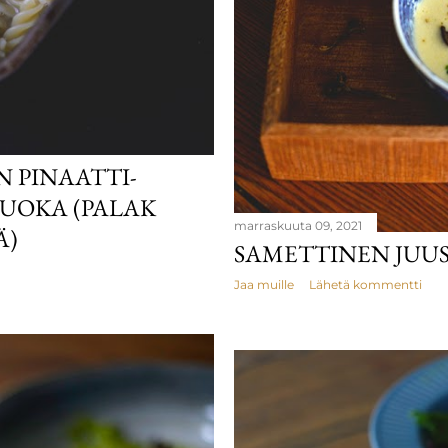
 PINAATTI-
VUOKA (PALAK
marraskuuta 09, 2021
Ä)
SAMETTINEN JUU
Jaa muille
Lähetä kommentti