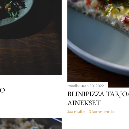
maaliskuuta 20, 2022
KO
BLINIPIZZA TARJO
AINEKSET
Jaa muille
3 kommenttia